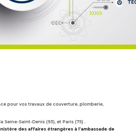
s Lagrèze
Yves Lagrèze
teur Général
Directeur Général
nce pour vos travaux de couverture, plomberie,
nergie au service de la
Toute mon énergie au service
vôtre.
 la Seine-Saint-Denis (93), et Paris (75) .
nistère des affaires étrangères à l’ambassade de