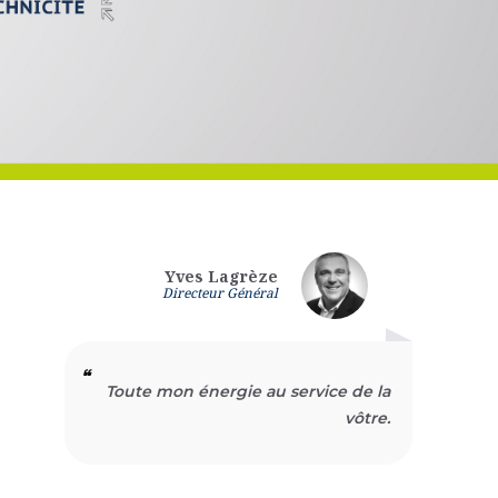
Yves Lagrèze
Directeur Général
 de la
Toute mon énergie au service de la
Toute
vôtre.
vôtre.