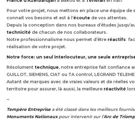
France d’Azerbaïdjan
à Bakou et à
Téhéran
en Iran.
Pour votre projet, nous mettons en place une équipe de s
connait vos besoins et est à l’
écoute
de vos attentes.
Depuis la conception dans nos bureaux d’études jusqu’au
technicité
de chacun de nos collaborateurs.
Notre professionnalisme nous permet d’être
réactifs
face
réalisation de votre projet.
Notre force: un seul interlocuteur, une seule entreprise
Résolument
technique
, notre entreprise fait confiance
GUILLOT, SIEMENS, CIAT ou TA control, LEGRAND TELEM
Autant de marques avec de vraies valeurs et de réelles v
territoire pour assurer, là aussi, la meilleure
réactivité
lor
–
Tempère Entreprise
a été classé dans les meilleurs fourni
Monuments Nationaux
pour intervenir sur l’
Arc de Triom